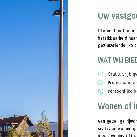
Uw vastgo
Ekeren biedt een 
bereikbaarheid naar
gezinsvriendelijke s
WAT WIJ BIE
Gratis, vrijbl
Professionele 
Persoonlijke b
Wonen of i
Van gezellige rijwon
scala aan woonmogel
ideale woning of inv