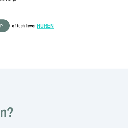
HUREN
OP
of toch liever
en?